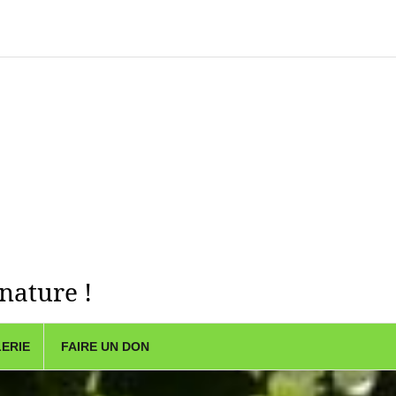
 nature !
ERIE
FAIRE UN DON