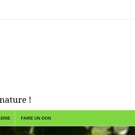
 nature !
ERIE
FAIRE UN DON